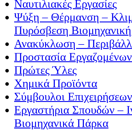
Ναυτιλιακές Εργασίες
Ψύξη – Θέρμανση – Κλιμ
Πυρόσβεση Βιομηχανική
Ανακύκλωση – Περιβάλλ
Προστασία Εργαζομένων
Πρώτες Ύλες
Χημικά Προϊόντα
Σύμβουλοι Επιχειρήσεω
Εργαστήρια Σπουδών – Ι
Βιομηχανικά Πάρκα