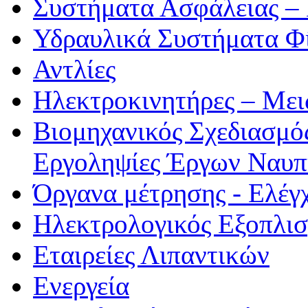
Συστήματα Ασφάλειας –
Υδραυλικά Συστήματα Φί
Αντλίες
Ηλεκτροκινητήρες – Μει
Βιομηχανικός Σχεδιασμό
Εργοληψίες Έργων Ναυπ
Όργανα μέτρησης - Ελέγ
Ηλεκτρολογικός Εξοπλι
Εταιρείες Λιπαντικών
Ενεργεία