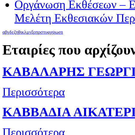
Οργάνωση Εκθέσεων – Ε
Μελέτη Εκθεσιακών Περ
α
β
γ
δ
ε
ζ
η
θ
ι
κ
λ
μ
ν
ξ
ο
π
ρ
σ
τ
υ
φ
χ
ψ
ω
en
Εταιρίες που αρχίζου
ΚΑΒΑΛΑΡΗΣ ΓΕΩΡΓ
Περισσότερα
ΚΑΒΒΑΔΙΑ ΑΙΚΑΤΕΡ
Περισσότερα