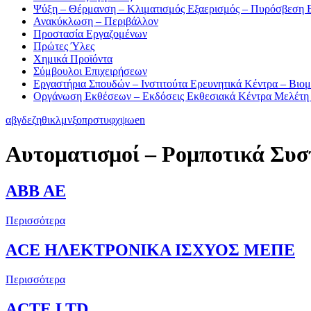
Ψύξη – Θέρμανση – Κλιματισμός Εξαερισμός – Πυρόσβεση 
Ανακύκλωση – Περιβάλλον
Προστασία Εργαζομένων
Πρώτες Ύλες
Χημικά Προϊόντα
Σύμβουλοι Επιχειρήσεων
Εργαστήρια Σπουδών – Ινστιτούτα Ερευνητικά Κέντρα – Βιο
Οργάνωση Εκθέσεων – Εκδόσεις Εκθεσιακά Κέντρα Μελέτη
α
β
γ
δ
ε
ζ
η
θ
ι
κ
λ
μ
ν
ξ
ο
π
ρ
σ
τ
υ
φ
χ
ψ
ω
en
Αυτοματισμοί – Ρομποτικά Συ
ABB AE
Περισσότερα
ACE ΗΛΕΚΤΡΟΝΙΚΑ ΙΣΧΥΟΣ ΜΕΠΕ
Περισσότερα
ACTE LTD