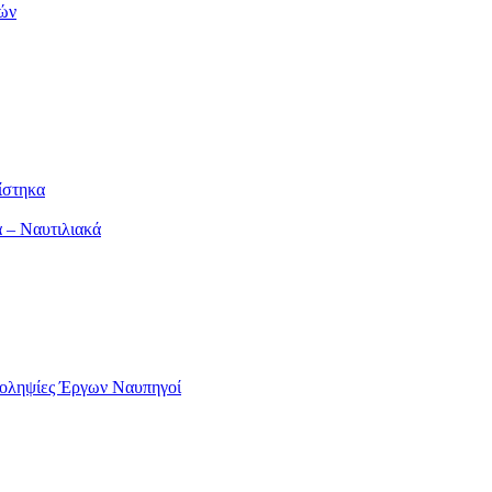
κών
ίστηκα
 – Ναυτιλιακά
γοληψίες Έργων Ναυπηγοί