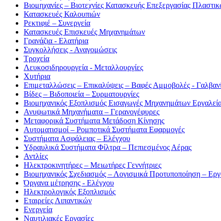
Βιομηχανίες – Βιοτεχνίες Κατασκευής Επεξεργασίας Πλαστι
Κατασκευές Καλουπιών
Ρεκτιφιέ – Συνεργεία
Κατασκευές Επισκευές Μηχανημάτων
Γρανάζια - Ελατήρια
Συγκολλήσεις - Αναγομώσεις
Τροχεία
Λευκοσιδηρουργεία - Μεταλλουργίες
Χυτήρια
Επιμεταλλώσεις – Επικαλύψεις – Βαφές Αμμοβολές - Γαλβαν
Βίδες – Βιδοποιεία – Συρματουργίες
Βιομηχανικός Εξοπλισμός Εισαγωγές Μηχανημάτων Εργαλεία
Ανυψωτικά Μηχανήματα – Γερανογέφυρες
Μεταφορικά Συστήματα Μετάδοση Κίνησης
Αυτοματισμοί – Ρομποτικά Συστήματα Εφαρμογές
Συστήματα Ασφάλειας – Ελέγχου
Υδραυλικά Συστήματα Φίλτρα – Πεπιεσμένος Αέρας
Αντλίες
Ηλεκτροκινητήρες – Μειωτήρες Γεννήτριες
Βιομηχανικός Σχεδιασμός – Λογισμικά Προτυποποίηση – Ερ
Όργανα μέτρησης - Ελέγχου
Ηλεκτρολογικός Εξοπλισμός
Εταιρείες Λιπαντικών
Ενεργεία
Ναυτιλιακές Εργασίες