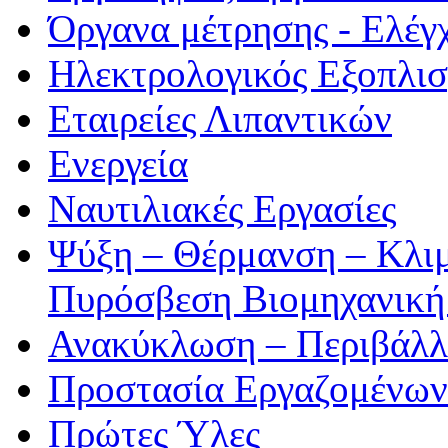
Όργανα μέτρησης - Ελέγ
Ηλεκτρολογικός Εξοπλι
Εταιρείες Λιπαντικών
Ενεργεία
Ναυτιλιακές Εργασίες
Ψύξη – Θέρμανση – Κλιμ
Πυρόσβεση Βιομηχανική
Ανακύκλωση – Περιβάλλ
Προστασία Εργαζομένων
Πρώτες Ύλες