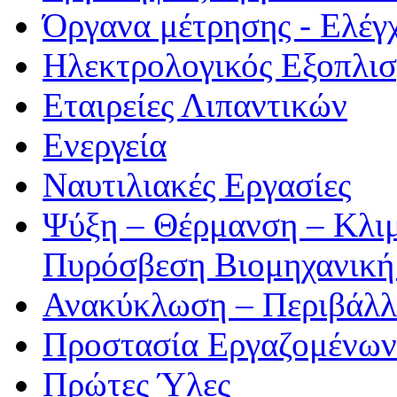
Όργανα μέτρησης - Ελέγ
Ηλεκτρολογικός Εξοπλι
Εταιρείες Λιπαντικών
Ενεργεία
Ναυτιλιακές Εργασίες
Ψύξη – Θέρμανση – Κλιμ
Πυρόσβεση Βιομηχανική
Ανακύκλωση – Περιβάλλ
Προστασία Εργαζομένων
Πρώτες Ύλες