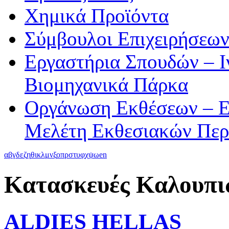
Χημικά Προϊόντα
Σύμβουλοι Επιχειρήσεω
Εργαστήρια Σπουδών – Ι
Βιομηχανικά Πάρκα
Οργάνωση Εκθέσεων – Ε
Μελέτη Εκθεσιακών Περ
α
β
γ
δ
ε
ζ
η
θ
ι
κ
λ
μ
ν
ξ
ο
π
ρ
σ
τ
υ
φ
χ
ψ
ω
en
Κατασκευές Καλουπι
ALDIES HELLAS