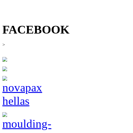
εγγ
FACEBOOK
>