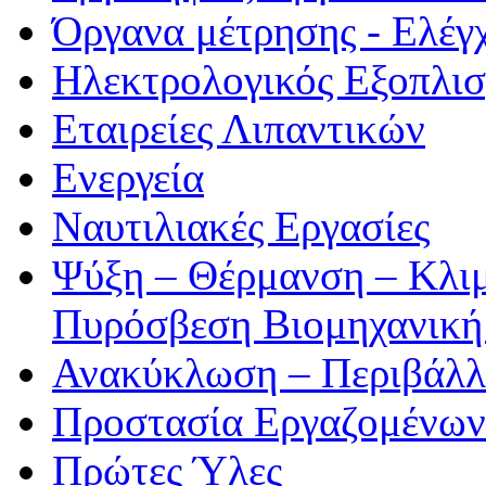
Όργανα μέτρησης - Ελέγ
Ηλεκτρολογικός Εξοπλι
Εταιρείες Λιπαντικών
Ενεργεία
Ναυτιλιακές Εργασίες
Ψύξη – Θέρμανση – Κλιμ
Πυρόσβεση Βιομηχανική
Ανακύκλωση – Περιβάλλ
Προστασία Εργαζομένων
Πρώτες Ύλες